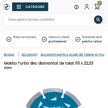
0
CATEGORII
Sear
Plata amanata
Serviciu clienti
Garantie de 60 zil
profesional
pentru returnare
Acasa
Accesorii
Accesorii pentru scule de taiere si multi
Makita Turbo disc diamantat de taiat 115 x 22,23
mm