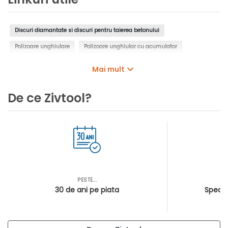
Discuri diamantate si discuri pentru taierea betonului
Polizoare unghiulare
Polizoare unghiular cu acumulator
Polizoare electrice
Polizoare unghiular cu cap plat
Mai mult
Polizoare pneumatice
De ce Zivtool?
PESTE...
AS
30 de ani pe piata
Special