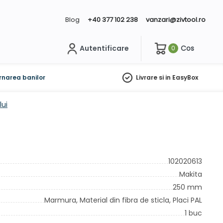
Blog
+40 377 102 238
vanzari@zivtool.ro
Autentificare
Cos
0
ch
rnarea banilor
Livrare si in EasyBox
lui
102020613
Makita
250 mm
Marmura,
Material din fibra de sticla,
Placi PAL
1 buc