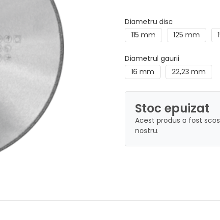
Diametru disc
115 mm
125 mm
Diametrul gaurii
16 mm
22,23 mm
Stoc epuizat
Acest produs a fost scos
nostru.