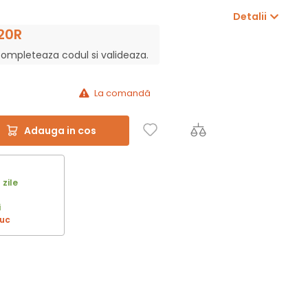
Detalii
20R
completeaza codul si valideaza.
La comandă
Adauga in cos
 zile
i
buc