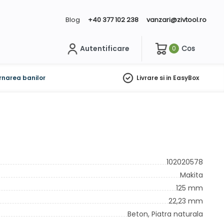
Blog
+40 377 102 238
vanzari@zivtool.ro
Autentificare
Cos
0
ch
rnarea banilor
Livrare si in EasyBox
102020578
Makita
125 mm
22,23 mm
Beton,
Piatra naturala