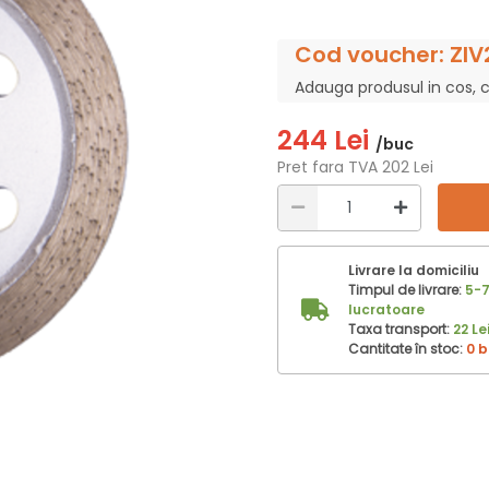
Cod voucher: ZIV
Adauga produsul in cos, 
244 Lei
/buc
Pret fara TVA 202 Lei
Livrare la domiciliu
Timpul de livrare:
5-7
lucratoare
Taxa transport:
22 Le
Cantitate în stoc:
0 