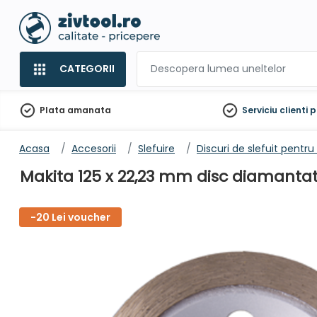
CATEGORII
Plata amanata
Serviciu clienti
p
Acasa
Accesorii
Slefuire
Discuri de slefuit pentr
Makita 125 x 22,23 mm disc diamantat
-20 Lei voucher