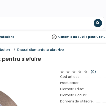
Sear
rofesional
Garantie de 60 zile
pentru retu
u beton
Discuri diamantate abrazive
 pentru slefuire
(0)
Cod articol:
Producator:
Diametru disc:
Diametrul gaurii:
Domenii de utilizare: