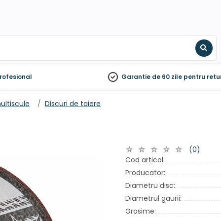
Sear
rofesional
Garantie de 60 zile
pentru retu
ultiscule
Discuri de taiere
(0)
Cod articol:
Producator:
Diametru disc:
Diametrul gaurii:
Grosime: