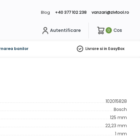
Blog
+40 377 102 238
vanzari@zivtool.ro
Autentificare
Cos
0
ch
rnarea banilor
Livrare si in EasyBox
102015828
Bosch
125 mm
22,23 mm
1 mm