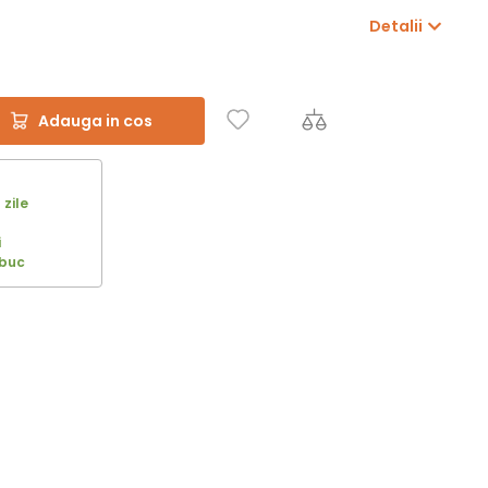
Detalii
Adauga in cos
 zile
i
 buc