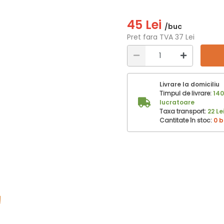
45 Lei
/buc
Pret fara TVA 37 Lei
Livrare la domiciliu
Timpul de livrare:
140
lucratoare
Taxa transport:
22 Le
Cantitate în stoc:
0 