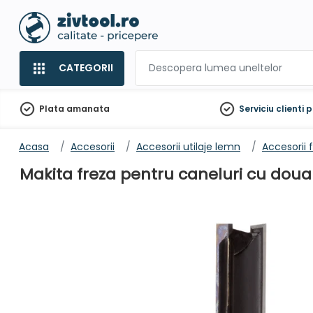
CATEGORII
Plata amanata
Serviciu clienti
p
Acasa
Accesorii
Accesorii utilaje lemn
Accesorii 
Makita freza pentru caneluri cu doua t