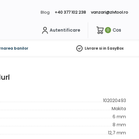
Blog
+40 377 102 238
vanzari@zivtool.ro
Autentificare
Cos
0
ch
rnarea banilor
Livrare si in EasyBox
uri
102020493
Makita
6 mm
8 mm
12,7 mm