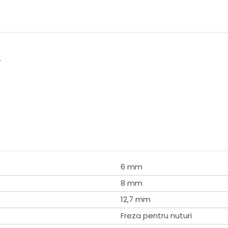
.
6 mm
8 mm
12,7 mm
Freza pentru nuturi