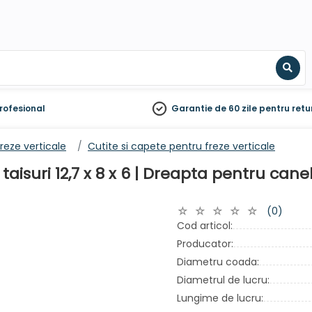
Sear
rofesional
Garantie de 60 zile
pentru retu
freze verticale
Cutite si capete pentru freze verticale
aisuri 12,7 x 8 x 6 | Dreapta pentru canel
(0)
Cod articol:
Producator:
Diametru coada:
Diametrul de lucru:
Lungime de lucru: