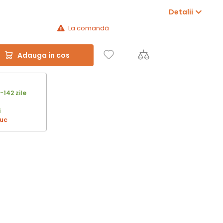
Detalii
La comandă
Adauga in cos
-142 zile
i
buc