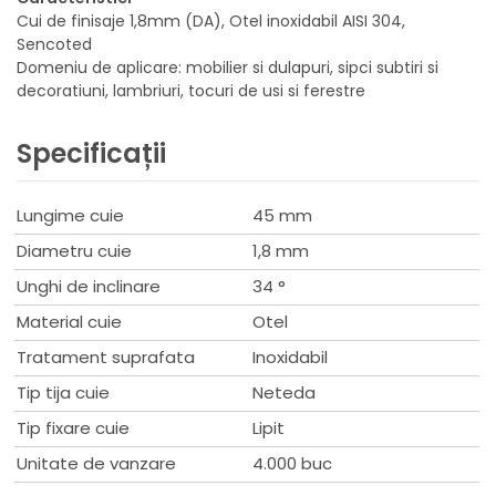
Cui de finisaje 1,8mm (DA), Otel inoxidabil AISI 304,
Sencoted
Domeniu de aplicare: mobilier si dulapuri, sipci subtiri si
decoratiuni, lambriuri, tocuri de usi si ferestre
Specificații
Lungime cuie
45 mm
Diametru cuie
1,8 mm
Unghi de inclinare
34 °
Material cuie
Otel
Tratament suprafata
Inoxidabil
Tip tija cuie
Neteda
Tip fixare cuie
Lipit
Unitate de vanzare
4.000 buc