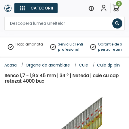
0
CATEGORII
Sear
Plata amanata
Serviciu clienti
Garantie de 60 zil
profesional
pentru returnare
Acasa
Organe de asamblare
Cuie
Cuie tip pin
Senco 1,7 - 1,9 x 45 mm | 34 ° | Neteda | cuie cu cap
retezat 4000 buc