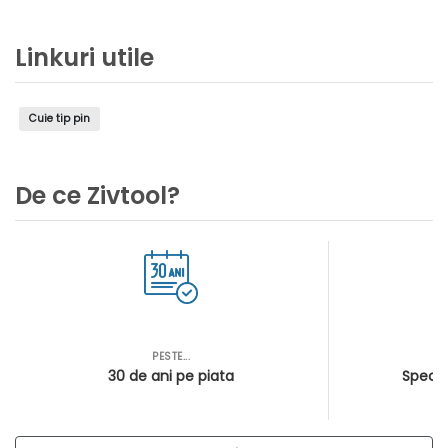
Linkuri utile
Cuie tip pin
De ce Zivtool?
PESTE...
AS
30 de ani pe piata
Special