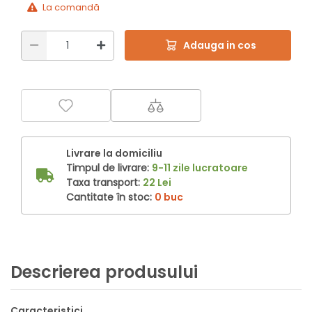
La comandă
Adauga in cos
Livrare la domiciliu
Timpul de livrare:
9-11 zile lucratoare
Taxa transport:
22 Lei
Cantitate în stoc:
0 buc
Descrierea produsului
Caracteristici