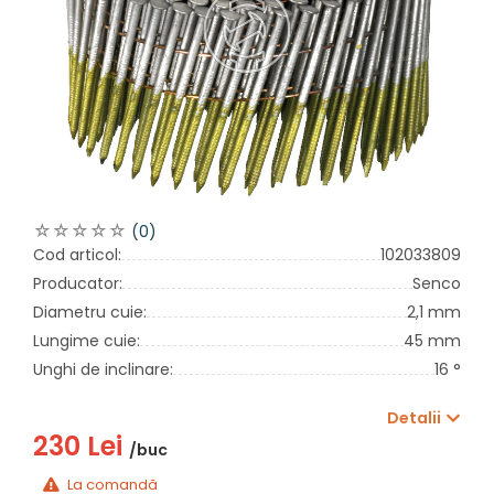
(0)
Cod articol:
102033809
Producator:
Senco
Diametru cuie:
2,1 mm
Lungime cuie:
45 mm
Unghi de inclinare:
16 °
Detalii
230 Lei
/buc
La comandă