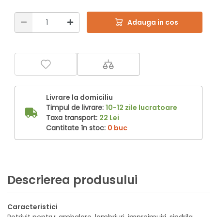
Adauga in cos
Livrare la domiciliu
Timpul de livrare:
10-12 zile lucratoare
Taxa transport:
22 Lei
Cantitate în stoc:
0 buc
Descrierea produsului
Caracteristici
Potrivit pentru: ambalare, lambriuri, imprejmuiri, sindrila,