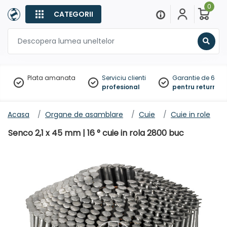
0
CATEGORII
Sear
Plata amanata
Serviciu clienti
Garantie de 60 zil
profesional
pentru returnare
Acasa
Organe de asamblare
Cuie
Cuie in role
Senco 2,1 x 45 mm | 16 ° cuie in rola 2800 buc