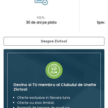
PESTE...
AS
30 de ani pe piata
Special
Despre Zivtool
Devino si TU membru al Clubului de Unelte
Zivtool
Oferte exclusive in fiecare luna.
Oferte cu stoc limitat.
Promotii de lansare de produse.