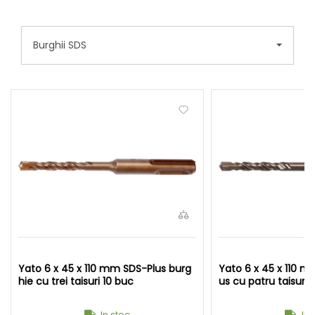
Burghii SDS
Yato 6 x 45 x 110 mm SDS-Plus burg
Yato 6 x 45 x 110 m
hie cu trei taisuri 10 buc
us cu patru taisuri 
In stoc
In 