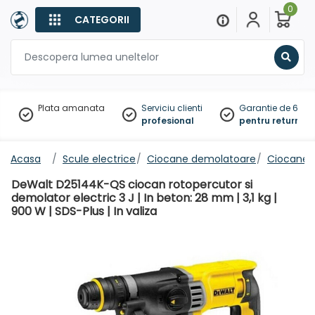
0
CATEGORII
Sear
Plata amanata
Serviciu clienti
Garantie de 60 zil
profesional
pentru returnare
Acasa
Scule electrice
Ciocane demolatoare
Ciocane 
DeWalt D25144K-QS ciocan rotopercutor si
demolator electric 3 J | In beton: 28 mm | 3,1 kg |
900 W | SDS-Plus | In valiza