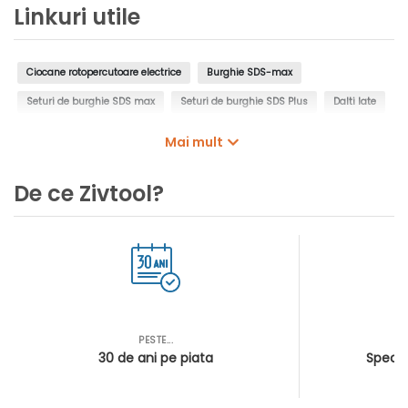
Linkuri utile
Ciocane rotopercutoare electrice
Burghie SDS-max
Seturi de burghie SDS max
Seturi de burghie SDS Plus
Dalti late
Carote cu vidia SDS-Max
Prelungitoare, distribuitoare de prize
Mai mult
De ce Zivtool?
PESTE...
AS
30 de ani pe piata
Special