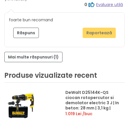
0
Evaluare utilă
foarte bun recomand
Răspuns
Raportează
Mai multe răspunsuri (1)
Produse vizualizate recent
DeWalt D25144K-QS
ciocan rotopercutor si
demolator electric 3 J | In
beton: 28 mm | 3,1 kg |
900 W | SDS-Plus | In
1.019 Lei
/buc
valiza