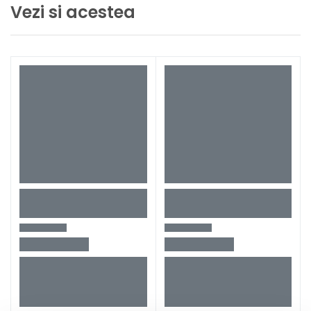
Configuratie produs
2 x 4 Ah acumulatori +
Vezi si acestea
incarcator
Ambalaj
In MetaBOX
Greutate
2,6 kg
Tip ciocan rotopercutor
KH18LTX24