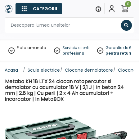
0
CATEGORII
Sear
Plata amanata
Serviciu clienti
Garantie de 60 zil
profesional
pentru returnare
Acasa
Scule electrice
Ciocane demolatoare
Ciocane 
Metabo KH 18 LTX 24 ciocan rotopercutor si
demolator cu acumulator 18 V | 2,1 J | In beton 24
mm | 2,6 kg | Cu perii | 2 x 4 Ah acumulatori +
incarcator | In MetaBOX