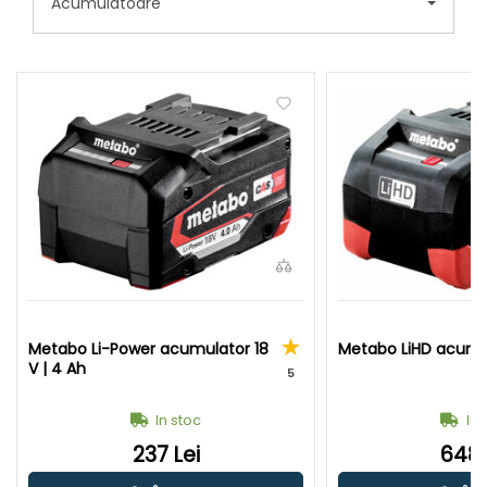
Acumulatoare
Metabo Li-Power acumulator 18
Metabo LiHD acumul
V | 4 Ah
5
In stoc
In 
237 Lei
648 