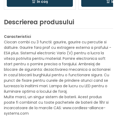
În coș
În 
Descrierea produsului
Caracteristici
Ciocan combi cu 3 functii: gaurire, gaurire cu percutie si
daltuire. Gaurire fara praf cu extragere externa a prafului -
ESA plus. Sistemul electronic Vario (V) pentru a lucra la
viteza potrivita pentru material. Pornire electronica soft
start pentru o pornire precisa a forajului. Ambreiaj de
blocare de siguranta: dezactivarea mecanica a actionarei
in cazul blocarii burghiului pentru o functionare sigura. Cu
punct de fixare pentru curele de prindere atunci cand se
lucreaza la inaltimi mari. Lampa de lucru cu LED pentru o
iluminare optima a locului de foraj.
Multe marci, un singur sistem de baterii. Acest produs
poate fi combinat cu toate pachetele de baterii de 18V si
incarcatoare de la marcile CAS: www.cordless-alliance-
systems.com