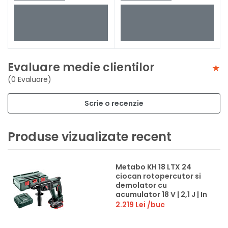
Evaluare medie clientilor
(0 Evaluare)
Scrie o recenzie
Produse vizualizate recent
Metabo KH 18 LTX 24
ciocan rotopercutor si
demolator cu
acumulator 18 V | 2,1 J | In
beton 24 mm | 2,6 kg | Cu
2.219 Lei
/buc
perii | 2 x 4 Ah
acumulatori +