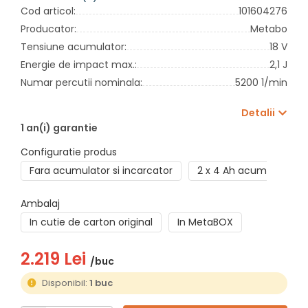
Cod articol:
101604276
Producator:
Metabo
Tensiune acumulator:
18 V
Energie de impact max.:
2,1 J
Numar percutii nominala:
5200 1/min
Detalii
1 an(i) garantie
Configuratie produs
Fara acumulator si incarcator
2 x 4 Ah acumulatori +
Ambalaj
In cutie de carton original
In MetaBOX
2.219 Lei
/buc
Disponibil:
1 buc