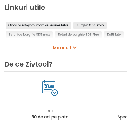
incarcator | In MetaBOX
Linkuri utile
Ciocane rotopercutoare cu acumulator
Burghie SDS-max
Seturi de burghie SDS max
Seturi de burghie SDS Plus
Dalti late
Carote cu vidia SDS-Max
Acumulatori
Adaptoare acumulatori
Mai mult
Incarcatoare acumulatori pentru scule electrice
De ce Zivtool?
Seturi de acumulatori si incarcatoare
PESTE...
AS
30 de ani pe piata
Special