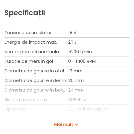
Specificații
Tensiune acumulator
18 V
Energie de impact max.
2,1 J
Numar percutii nominala
5200 1/min
Turatie de mers in gol
0 - 1400 RPM
Diametru de gaurire in otel
13 mm
Diametru de gaurire in lemn
30 mm
Diametru de gaurire in beton
24 mm
Sistem de prindere
SDS-Plus
Tip motor
Cu perii de carbon
Tip acumulator
Li-HD 18V, Li-HDX 18V, Li-
Mai mult
Power 18V