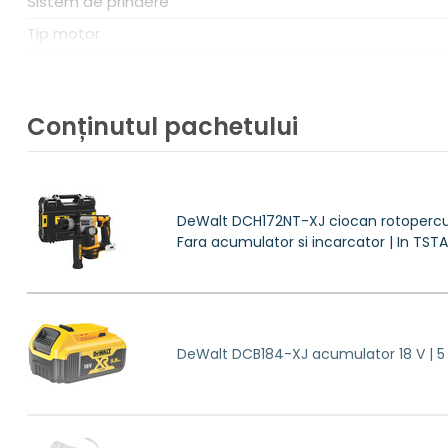
Sistem de prindere
Tip motor
Tip acumulator
Lumina Led integrat
Conținutul pachetului
Modul de daltuire
Absorbtia vibratiilor
Pornire automata
DeWalt DCH172NT-XJ ciocan rotopercutor 
Configuratie produs
Fara acumulator si incarcator | In TST
Ambalaj
Greutate
Tip ciocan rotopercutor
DeWalt DCB184-XJ acumulator 18 V | 5