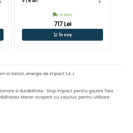
V | 8 Ah
acumu
5
5
In stoc
717 Lei
În coș
 mm in beton, energie de impact 1,4 J
tionare si durabilitate. Stop impact pentru gaurire fara
bilitatea. Maner acoperit cu cauciuc pentru utilizare