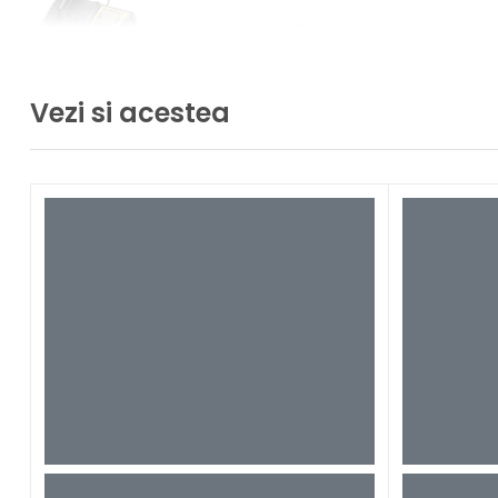
DeWalt DCB1104 incarcator scule 4A
Vezi si acestea