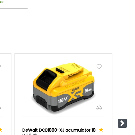
uc
Pasul
DeWalt DCB1880-XJ acumulator 18
DeWa