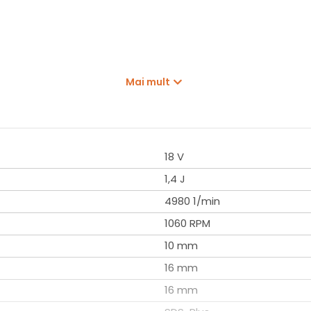
Mai mult
18 V
1,4 J
4980 1/min
1060 RPM
10 mm
16 mm
16 mm