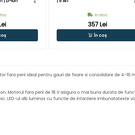
 | Li-Ion
| 5 Ah
5
stoc
In stoc
Lei
357 Lei
coș
În coș
or fara perii ideal pentru gauri de fixare si consolidare de 4-16
ton. Motorul fara perii de 18 V asigura o mai buna durata de func
. LED-ul alb luminos cu functie de intarziere imbunatateste vizi