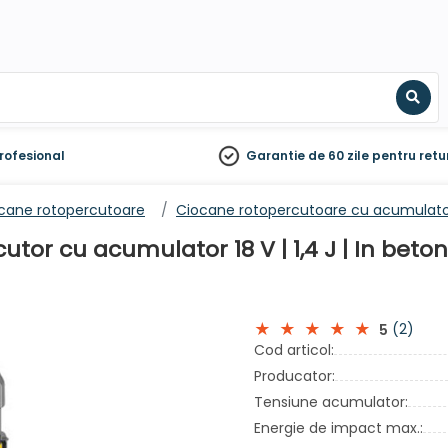
Sear
rofesional
Garantie de 60 zile
pentru retu
cane rotopercutoare
Ciocane rotopercutoare cu acumulat
 cu acumulator 18 V | 1,4 J | In beton 16
(2)
5
Cod articol:
Producator:
Tensiune acumulator:
Energie de impact max.: