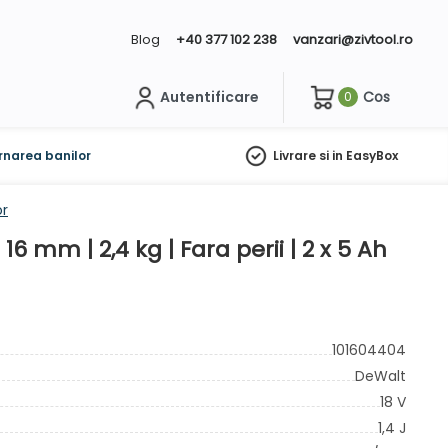
Blog
+40 377 102 238
vanzari@zivtool.ro
Autentificare
Cos
0
ch
rnarea banilor
Livrare si in EasyBox
or
 mm | 2,4 kg | Fara perii | 2 x 5 Ah
101604404
DeWalt
18 V
1,4 J