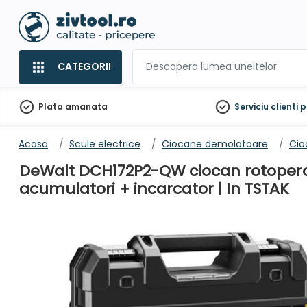
CATEGORII
Plata amanata
Serviciu clienti
p
Acasa
Scule electrice
Ciocane demolatoare
Cio
DeWalt DCH172P2-QW ciocan rotopercutor
acumulatori + incarcator | In TSTAK