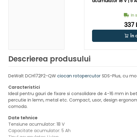
acumulator 18 V | 5 Ah
In 
337 
În 
Descrierea produsului
DeWalt DCH172P2-QW
ciocan rotopercutor
SDS-Plus, cu mot
Caracteristici
Ideal pentru gauri de fixare si consolidare de 4-16 mm in be
percutie in lemn, metal etc. Compact, usor, design ergonomic
comoda.
Date tehnice
Tensiune acumulator: 18 V
Capacitate acumulator: 5 Ah