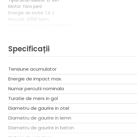
Tipul acumulator: Li-Ion
Motor: fara perii
Energie de lovire: 1.4 J
Percutii: 4980 bpm
Turatie fara sarcina: 1060 rpm
Prindere: SDS-Plus
Inaltime: 193 mm
Lungime: 283 mm
Specificații
Latime: 73 mm
Nivelul presiunii sonore: 87 dB(A)
Nivelul de zgomot: 98 dB(A)
Tensiune acumulator
Nivelul de vibratii in beton: 8,8 m/s²
Greutate: 2,4 kg
Energie de impact max.
Numar percutii nominala
Turatie de mers in gol
Diametru de gaurire in otel
Diametru de gaurire in lemn
Diametru de gaurire in beton