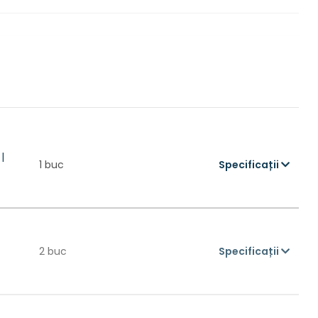
DCBP 18V Powerstack
|
cator
1 buc
Specificații
2 buc
Specificații