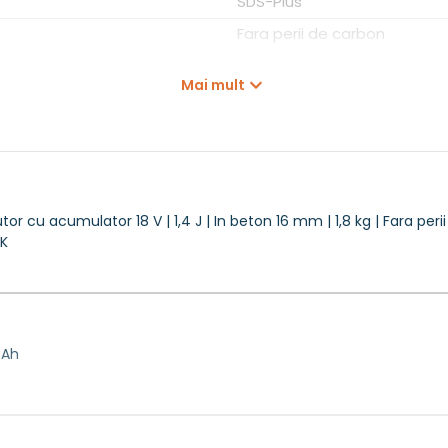
SDS-Plus
Fara perii de carbon
DCB 18V, DCB 54V Flexvolt, 
Mai mult
Da
Nu
Nu
Nu
cu acumulator 18 V | 1,4 J | In beton 16 mm | 1,8 kg | Fara perii 
2 x 5 Ah acumulatori + incar
AK
In TSTAK
2,4 kg
DCH172
 Ah