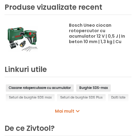
Produse vizualizate recent
Bosch Uneo ciocan
rotopercutor cu
acumulator 12 V | 0,5 J | In
beton 10 mm | 1,3 kg | Cu
perii | 1 x 2,5 Ah
acumulator + incarcator
| In valiza
Linkuri utile
Ciocane rotopercutoare cu acumulator
Burghie SDS-max
Seturi de burghie SDS max
Seturi de burghie SDS Plus
Dalti late
Carote cu vidia SDS-Max
Acumulatori
Adaptoare acumulatori
Mai mult
Incarcatoare acumulatori pentru scule electrice
De ce Zivtool?
Seturi de acumulatori si incarcatoare