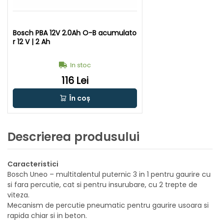
Bosch PBA 12V 2.0Ah O-B acumulato
r 12 V | 2 Ah
In stoc
116 Lei
În coș
Descrierea produsului
Caracteristici
Bosch Uneo – multitalentul puternic 3 in 1 pentru gaurire cu
si fara percutie, cat si pentru insurubare, cu 2 trepte de
viteza.
Mecanism de percutie pneumatic pentru gaurire usoara si
rapida chiar si in beton.