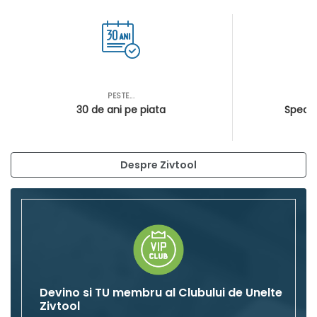
PESTE...
AS
30 de ani pe piata
Special
Despre Zivtool
Devino si TU membru al Clubului de Unelte
Zivtool