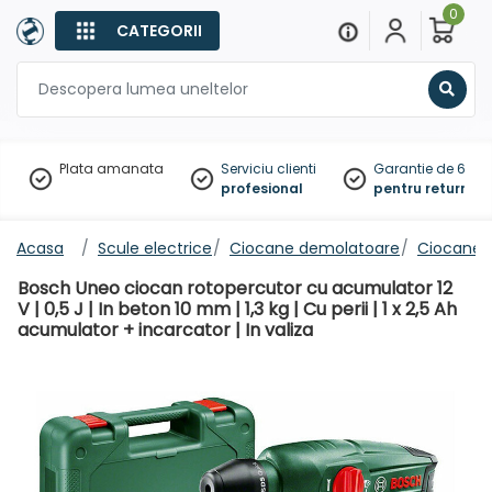
0
CATEGORII
Sear
Plata amanata
Serviciu clienti
Garantie de 60 zil
profesional
pentru returnare
Acasa
Scule electrice
Ciocane demolatoare
Ciocane 
Bosch Uneo ciocan rotopercutor cu acumulator 12
V | 0,5 J | In beton 10 mm | 1,3 kg | Cu perii | 1 x 2,5 Ah
acumulator + incarcator | In valiza