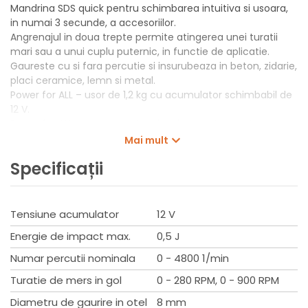
Mandrina SDS quick pentru schimbarea intuitiva si usoara,
in numai 3 secunde, a accesoriilor.
Angrenajul in doua trepte permite atingerea unei turatii
mari sau a unui cuplu puternic, in functie de aplicatie.
Gaureste cu si fara percutie si insurubeaza in beton, zidarie,
placi ceramice, lemn si metal.
Power for ALL – usor de 1,2 kg cu acumulator schimbabil de
12 V.
Power for ALL: un acumulator si un incarcator pentru
ointreaga gama de scule Home & Garden.
Mai mult
Set de livrare
Specificații
1 buc. acumulatori PBA 12V 2.5Ah O-B
Incarcator GAL 12V-20
Adaptor tija rotundă
Tensiune acumulator
12 V
Burghiu pentru beton Ø 6 si 8 mm
Burghiu universal Ø 5 si 6 mm
Energie de impact max.
0,5 J
4 capete de srubelnita lungi
Numar percutii nominala
0 - 4800 1/min
Valiza
Turatie de mers in gol
0 - 280 RPM, 0 - 900 RPM
Date tehnice
Diametru de gaurire in otel
8 mm
Tensiunea 12 V