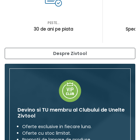
PESTE...
AS
30 de ani pe piata
Special
Despre Zivtool
Devino si TU membru al Clubului de Unelte
Zivtool
Oferte exclusive in fiecare luna.
Oferte cu stoc limitat.
Promotii de lansare de produse.