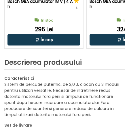
Bosch GBA acumulator 18 V | 4 A
Bosch GBA acumulat
h
h
5
In stoc
In 
295 Lei
324 
În coș
În 
Descrierea produsului
Caracteristici
Sistem de percutie puternic, de 2,0 J, ciocan cu 3 moduri
pentru utilizari versatile. Necesar de intretinere redus
datorita motorului fara perii si timpului de functionare
sporit dupa fiecare incarcare a acumulatorului. Fara
producere de scantei si generare redusa de caldura in
timpul utilizarii datorita motorului fara perii.
Set de livrare