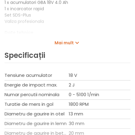
1 x acumulatori GBA 18V 4.0 Ah
1 x incarcator rapid
Set SDS-Plus
Valiza profesionala
Date tehnice
Tensiunea acumulatorului 18 V
Mai mult
Energie de percutie, max. 2 J
Numar percutii la turatia nominala 0 – 5.100 percutii/min
Specificații
Turatie nominala 0 – 1.800 rpm
Sistem de prindere SDS plus
Diam. de gaurire in beton cu burghie pentru gaurire cu
Tensiune acumulator
18 V
percutie 4 – 20 mm
Domeniu de utilizare optim beton cu burghie pentru
Energie de impact max.
2 J
gaurire cu percutie 6 – 10 mm
Numar percutii nominala
0 - 5100 1/min
Diametru max. de gaurire in metal 13 mm
Diam. max. gaurire lemn 30 mm
Turatie de mers in gol
1800 RPM
Greutate excl. acumulator 2,3 kg
Diametru de gaurire in otel
13 mm
Diametru de gaurire in lemn
30 mm
Diametru de gaurire in beton
20 mm