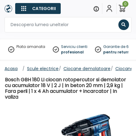
0
CATEGORII
Sear
Plata amanata
Serviciu clienti
Garantie de 60 zil
profesional
pentru returnare
Acasa
Scule electrice
Ciocane demolatoare
Ciocane 
Bosch GBH 180 LI ciocan rotopercutor si demolator
cu acumulator 18 V | 2 J | In beton 20 mm | 2,9 kg |
Fara perii | 1 x 4 Ah acumulator + incarcator | In
valiza