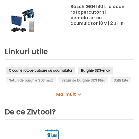
Bosch GBH 180 LI ciocan
rotopercutor si
demolator cu
acumulator 18 V | 2 J | In
beton 20 mm | 2,9 kg |
Fara perii | 1 x 4 Ah
acumulator + incarcator
| In valiza
Linkuri utile
Ciocane rotopercutoare cu acumulator
Burghie SDS-max
Seturi de burghie SDS max
Seturi de burghie SDS Plus
Dalti late
Carote cu vidia SDS-Max
Acumulatori
Adaptoare acumulatori
Mai mult
Incarcatoare acumulatori pentru scule electrice
De ce Zivtool?
Seturi de acumulatori si incarcatoare