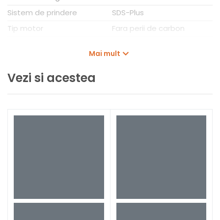
Sistem de prindere
SDS-Plus
Tip motor
Fara perii de carbon
Tip acumulator
EXBA 18V, GBA 18V, ProCORE
Mai mult
18V
Configuratie produs
1 x 4 Ah acumulator +
Vezi si acestea
incarcator
Ambalaj
In valiza
Greutate
2,9 kg
Tip ciocan rotopercutor
GBH180LI