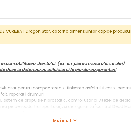
DE CURIERAT Dragon Star, datorita dimensiunilor atipice produsu
responsabilitatea clientului. (ex. umplerea motorului cu ulei)
 duce la deterioarea utilajului si la pierderea garantiei!
it atat pentru compactarea si finisarea asfaltului cat si pentru
falt, reparatii drumuri.
a, sistem de propulsie hidrostatic, control usor al vitezei de dep
 pe perioada transportului), si de siguranta "control Dead Man's
 dispozitiv stropire cu apa tamburi.
Mai mult