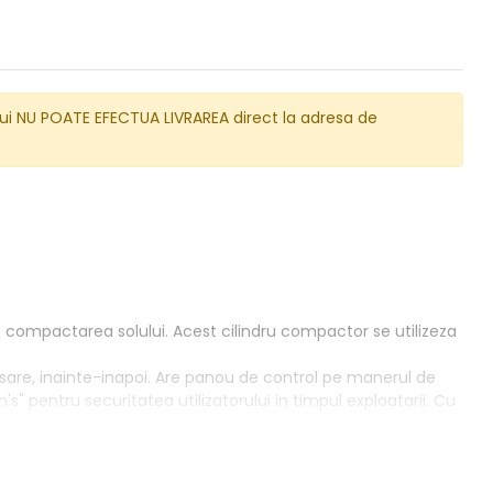
lui NU POATE EFECTUA LIVRAREA direct la adresa de
 compactarea solului. Acest cilindru compactor se utilizeza
lasare, inainte-inapoi. Are panou de control pe manerul de
" pentru securitatea utilizatorului in timpul exploatarii. Cu