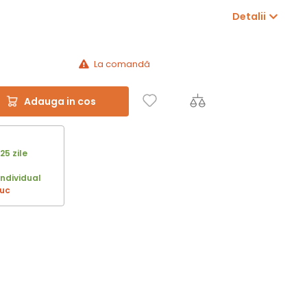
Detalii
La comandă
Adauga in cos
25 zile
individual
buc