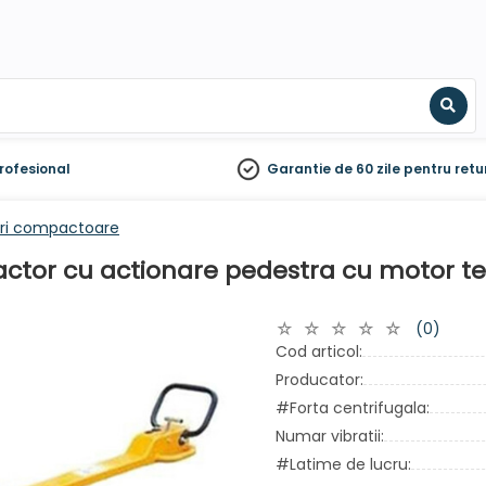
Sear
rofesional
Garantie de 60 zile
pentru retu
dri compactoare
tor cu actionare pedestra cu motor term
(0)
Cod articol:
Producator:
#Forta centrifugala:
Numar vibratii:
#Latime de lucru: