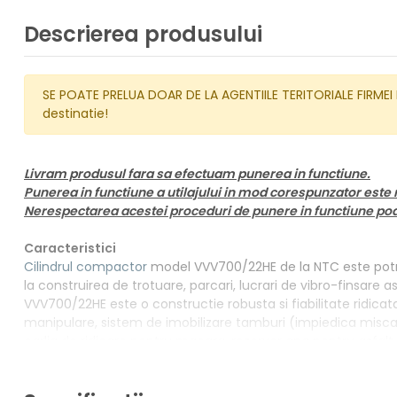
Descrierea produsului
SE POATE PRELUA DOAR DE LA AGENTIILE TERITORIALE FIRMEI 
destinatie!
Livram produsul fara sa efectuam punerea in functiune.
Punerea in functiune a utilajului in mod corespunzator este 
Nerespectarea acestei proceduri de punere in functiune poate
Caracteristici
Cilindrul compactor
model VVV700/22HE de la NTC este potriv
la construirea de trotuare, parcari, lucrari de vibro-finsare as
VVV700/22HE este o constructie robusta si fiabilitate ridicat
manipulare, sistem de imobilizare tamburi (impiedica miscarea
carlig de ridicare pentru macara, rezervor apa pentru asfalt,
Date tehnice
Motor termic HATZ 1B30 in 4 timpi