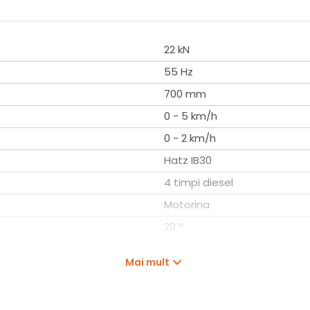
22 kN
55 Hz
700 mm
0 - 5 km/h
0 - 2 km/h
Hatz IB30
4 timpi diesel
Motorina
20 °
925 kg
Mai mult
VVV70022HE