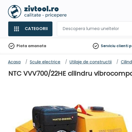
CATEGORII
Plata amanata
Serviciu clienti
p
Acasa
Scule electrice
Utilaje de constructii
Cilin
NTC VVV700/22HE cilindru vibrocompac