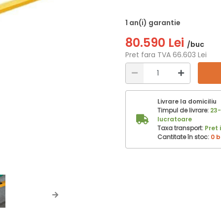
1 an(i) garantie
80.590 Lei
/buc
Pret fara TVA 66.603 Lei
Livrare la domiciliu
Timpul de livrare:
23-
lucratoare
Taxa transport:
Pret 
Cantitate în stoc:
0 
Next