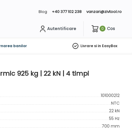
Blog
+40 377 102 238
vanzari@zivtool.ro
Autentificare
Cos
0
ch
rnarea banilor
Livrare si in EasyBox
ic 925 kg | 22 kN | 4 timpi
101000212
NTC
22 kN
55 Hz
700 mm