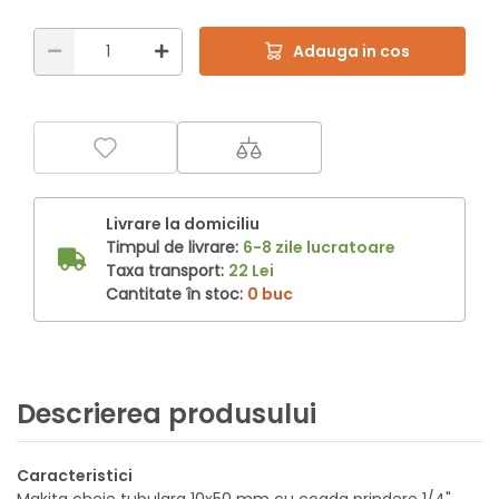
Adauga in cos
Livrare la domiciliu
Timpul de livrare:
6-8 zile lucratoare
Taxa transport:
22 Lei
Cantitate în stoc:
0 buc
Descrierea produsului
Caracteristici
Makita cheie tubulara 10x50 mm cu coada prindere 1/4".