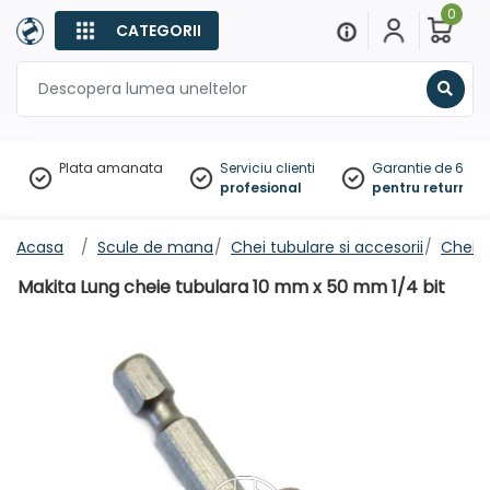
0
CATEGORII
Sear
Plata amanata
Serviciu clienti
Garantie de 60 zil
profesional
pentru returnare
Acasa
Scule de mana
Chei tubulare si accesorii
Chei 
Makita Lung cheie tubulara 10 mm x 50 mm 1/4 bit