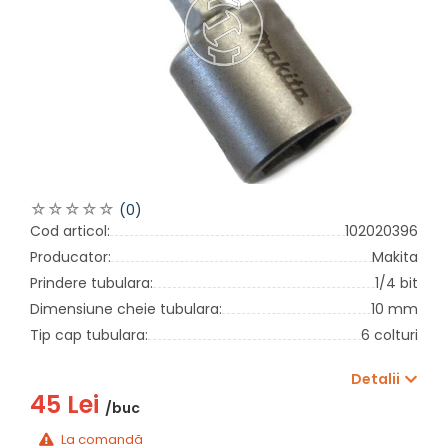
(0)
Cod articol:
102020396
Producator:
Makita
Prindere tubulara:
1/4 bit
Dimensiune cheie tubulara:
10 mm
Tip cap tubulara:
6 colturi
Detalii
45 Lei
/buc
La comandă