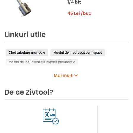
1/4 bit
45 Lei
/buc
Linkuri utile
Chei tubulare manuale
Masini de insurubat cu impact
Masini de insurubat cu impact pneumatic
Masini de insurubat cu impact electrice
Mai mult
Masini de insurubat cu impact cu acumulator
De ce Zivtool?
Antrenoare chei tubulare
Chei dinamometrice
Biti
Set biti