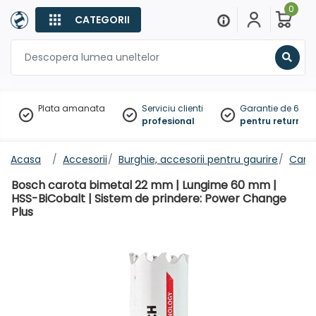
0
CATEGORII
Sear
Plata amanata
Serviciu clienti
Garantie de 60 zil
profesional
pentru returnare
Acasa
Accesorii
Burghie, accesorii pentru gaurire
Carot
Bosch carota bimetal 22 mm | Lungime 60 mm |
HSS-BiCobalt | Sistem de prindere: Power Change
Plus