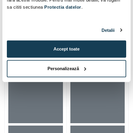
sa cititi sectiunea
Protectia datelor
.
Detalii
Iti mai recomandam si
Accept toate
Personalizează