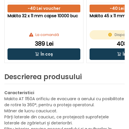
-40 Lei voucher
-40 Lei 
Makita 32 x 11 mm capse 10000 buc
Makita 45 x 11 mm 
La comandă
Disponi
389 Lei
408 
În coș
În 
Descrierea produsului
Caracteristici
Makita AT 1150A orificiu de evacuare a aerului cu posibilitate
de rotire la 360°, pentru a proteja operatorul.
Mâner de lucru cauciucat.
Părți laterale din cauciuc, ce protejează suprafețele
laterale de zgârieturi și deteriorări.
Filtru interior, previne accesul prafului și a pulberilor în