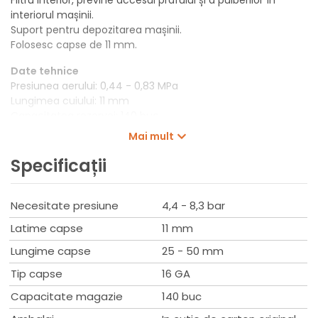
interiorul mașinii.
Suport pentru depozitarea mașinii.
Folosesc capse de 11 mm.
Date tehnice
Presiunea aerului: 0,44 - 0,83 MPa
Lungimea cuiului: 11 mm
Capacitatea rezervei: 140 buc
Greutatea netă: 2,3 kg
Mai mult
Set de livrare
Specificații
Cheie hexagon (783202-0)
Ulei (181434-7)
Necesitate presiune
4,4 - 8,3 bar
Latime capse
11 mm
Lungime capse
25 - 50 mm
Tip capse
16 GA
Capacitate magazie
140 buc