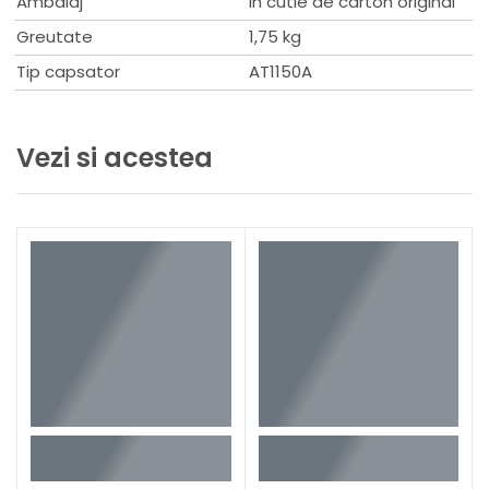
Ambalaj
In cutie de carton original
Greutate
1,75 kg
Tip capsator
AT1150A
Vezi si acestea