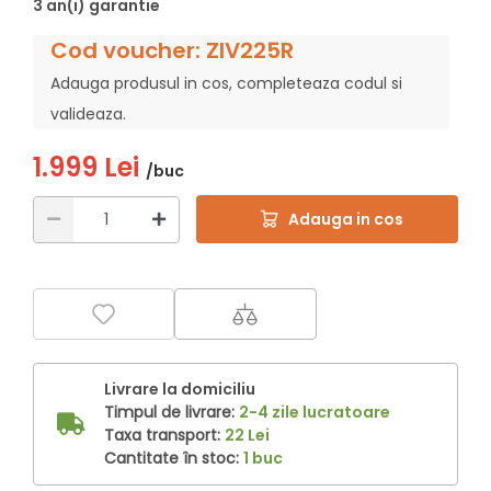
3 an(i) garantie
Cod voucher: ZIV225R
Adauga produsul in cos, completeaza codul si
valideaza.
1.999 Lei
/buc
Adauga in cos
Livrare la domiciliu
Timpul de livrare:
2-4 zile lucratoare
Taxa transport:
22 Lei
Cantitate în stoc:
1 buc