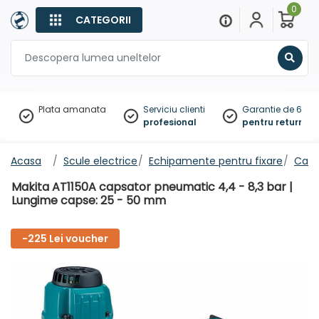
0
CATEGORII
Sear
Plata amanata
Serviciu clienti
Garantie de 60 zil
profesional
pentru returnare
Acasa
Scule electrice
Echipamente pentru fixare
Caps
Makita AT1150A capsator pneumatic 4,4 - 8,3 bar |
Lungime capse: 25 - 50 mm
-225 Lei voucher