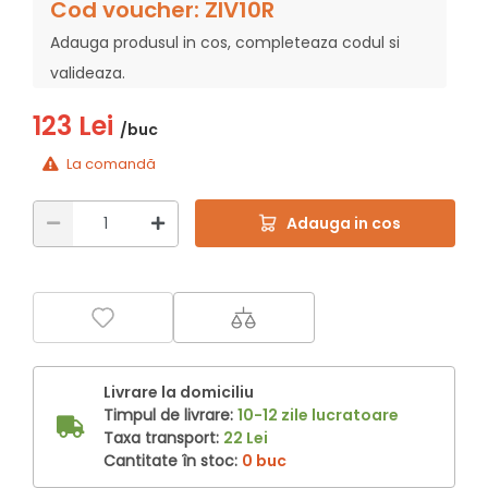
Cod voucher: ZIV10R
Adauga produsul in cos, completeaza codul si
valideaza.
123 Lei
/buc
La comandă
Adauga in cos
Livrare la domiciliu
Timpul de livrare:
10-12 zile lucratoare
Taxa transport:
22 Lei
Cantitate în stoc:
0 buc