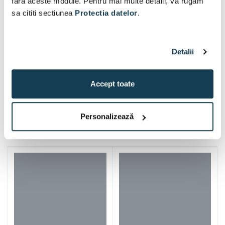
fara aceste module. Pentru mai multe detalii, va rugam
sa cititi sectiunea
Protectia datelor
.
Detalii
Accept toate
Iti mai recomandam si
Personalizează