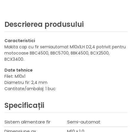
Descrierea produsului
Caracteristici
Makita cap cu fir semiautomat M10x1LH D2,4 potrivit pentru
motocoase BBC4500, BBC5700, BBK4500, BCX2500,
BCX3400.
Date tehnice
Filet: M10x1
Diametru fir: 2,4 mm
Cantitate/ambalaj: 1 buc
Specificații
Sistem alimentare fir
Semi-automat
Dimensiune ax
M10 x 1,0