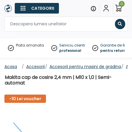
0
CATEGORII
Sear
Plata amanata
Serviciu clienti
Garantie de 60 zil
profesional
pentru returnare
Acasa
Accesorii
Accesorii pentru masini de gradina
Ac
Makita cap de cosire 2,4 mm | M10 x 1,0 | Semi-
automat
-10 Lei voucher