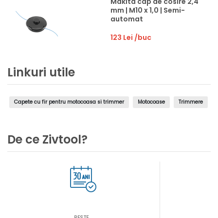
Makita cap de cosire 2,4
mm | M10 x 1,0 | Semi-
automat
123 Lei
/buc
Linkuri utile
Capete cu fir pentru motocoasa si trimmer
Motocoase
Trimmere
De ce Zivtool?
PESTE...
AS