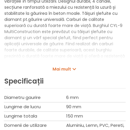
vibrațiile în timpul utilizării. Designul durabil, 4 canale,
secțiune ranforsată a miezului cu rezistență la uzură și
stabilitate la găurirea în beton moale. Tăișuri șlefuite cu
diamant pt.găurire universală. Carburi de calitate
superioară cu durată foarte mare de viață. Burghiul CYL-9
MultiConstruction este prevăzut cu tăișuri șlefuite cu
diamant și un vârf special șlefuit, fiind perfect pentru
aplicații universale de găurire. Fiind realizat din carburi
foarte durabile, de calitate superioară, acest burghiu
prezintă o durată foarte mare de viață și oferă o rezistență
optimă la uzură. Ca dovadă a calității, burghiul prezintă
marcajul testului de la PGM Masonry Drill Bit Association
Mai mult
Board, ce garantează conformitatea cu toleranțe stricte,
Specificații
găurire exactă și fixare fermă a sistemelor de prindere. Este
compatibil cu sistemele de tijă cilindrică pentru toate
mașinile de găurit cu sau fără acumulator, oferind
Diametru gaurire
6 mm
rezultate perfecte la găurirea cu sau fără percuție.
Lungime de lucru
90 mm
Lungime totala
150 mm
Domenii de utilizare
Aluminiu, Lemn, PVC, Pereti,