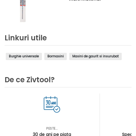
Linkuri utile
Burghie universale
Bormasini
Masini de gaurit si insurubat
De ce Zivtool?
PESTE...
AS
30 de ani pe piata
Special