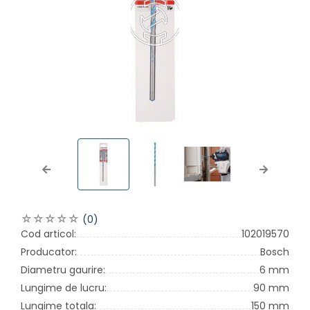
Previous
Next
(0)
Cod articol:
102019570
Producator:
Bosch
Diametru gaurire:
6 mm
Lungime de lucru:
90 mm
Lungime totala:
150 mm