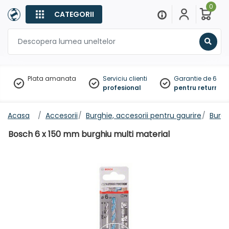
0
CATEGORII
Sear
Plata amanata
Serviciu clienti
Garantie de 60 zil
profesional
pentru returnare
Acasa
Accesorii
Burghie, accesorii pentru gaurire
Burgh
Bosch 6 x 150 mm burghiu multi material