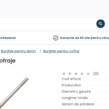
Sear
rofesional
Garantie de 60 zile
pentru retu
Burghie pentru lemn
Burghie pentru cofraj
ofraje
(0)
Cod articol:
Producator:
Diametru gaurire:
Lungime totala:
Sistem de prindere: