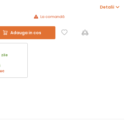
Detalii
La comandă
Adauga in cos
 zile
i
buc