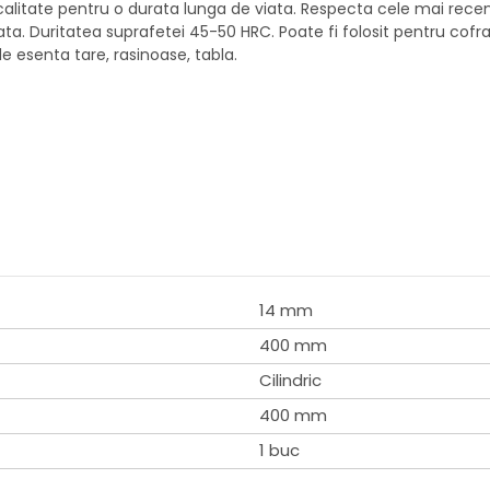
litate pentru o durata lunga de viata. Respecta cele mai recente
a. Duritatea suprafetei 45-50 HRC. Poate fi folosit pentru cofraj, ap
e esenta tare, rasinoase, tabla.
14 mm
400 mm
Cilindric
400 mm
1 buc