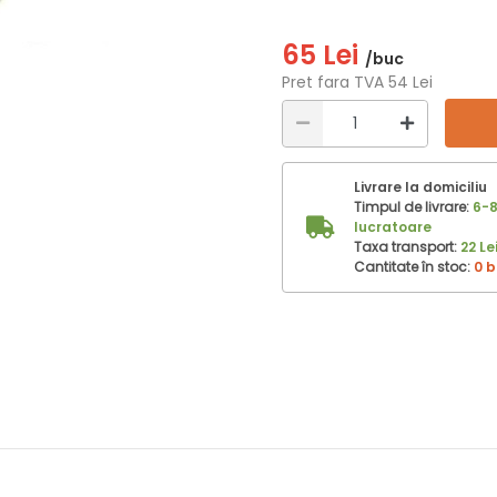
65 Lei
/buc
Pret fara TVA 54 Lei
Livrare la domiciliu
Timpul de livrare:
6-8
lucratoare
Taxa transport:
22 Le
Cantitate în stoc:
0 