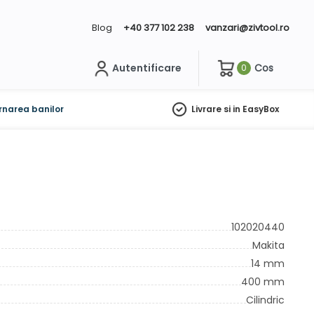
Blog
+40 377 102 238
vanzari@zivtool.ro
Autentificare
Cos
0
ch
rnarea banilor
Livrare si in EasyBox
102020440
Makita
14 mm
400 mm
Cilindric