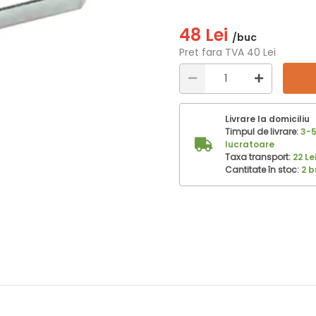
48 Lei
/buc
Pret fara TVA 40 Lei
Livrare la domiciliu
Timpul de livrare:
3-5
lucratoare
Taxa transport:
22 Le
Cantitate în stoc:
2 b