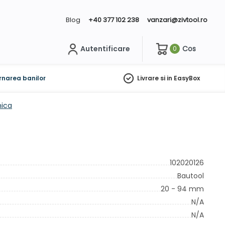
Blog
+40 377 102 238
vanzari@zivtool.ro
Autentificare
Cos
0
ch
rnarea banilor
Livrare si in EasyBox
mica
102020126
Bautool
20 - 94 mm
N/A
N/A