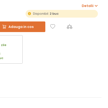
Detalii
Disponibil:
2 buc
Adauga in cos
 zile
i
uc