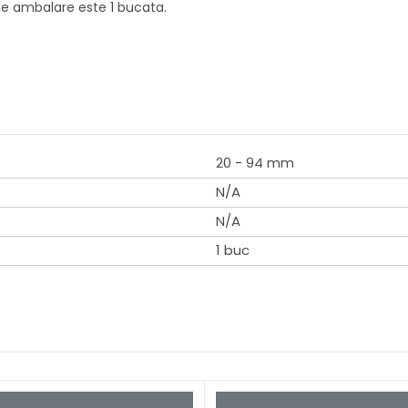
de ambalare este 1 bucata.
20 - 94 mm
N/A
N/A
1 buc