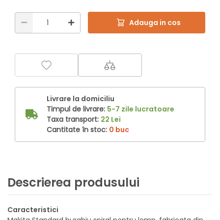
Adauga in cos
Livrare la domiciliu
Timpul de livrare:
5-7 zile lucratoare
Taxa transport:
22 Lei
Cantitate în stoc:
0 buc
Descrierea produsului
Caracteristici
Makita Standard burghiu spiral pentru lemn, fabricata din