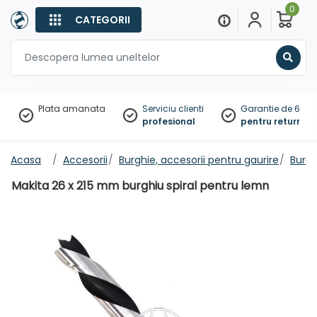
0
CATEGORII
Sear
Plata amanata
Serviciu clienti
Garantie de 60 zil
profesional
pentru returnare
Acasa
Accesorii
Burghie, accesorii pentru gaurire
Burgh
Makita 26 x 215 mm burghiu spiral pentru lemn