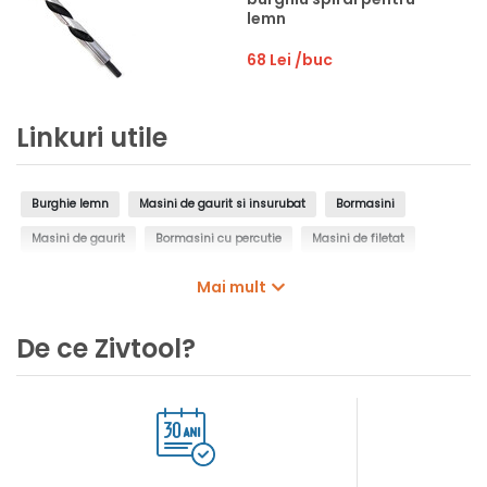
lemn
68 Lei
/buc
Linkuri utile
Burghie lemn
Masini de gaurit si insurubat
Bormasini
Masini de gaurit
Bormasini cu percutie
Masini de filetat
Masini de gaurit cu coloana
Masini de gaurit cu talpa magnetica
Mai mult
Masini de gaurit unghiulare
Masini de gaurit cu carota diamantata
De ce Zivtool?