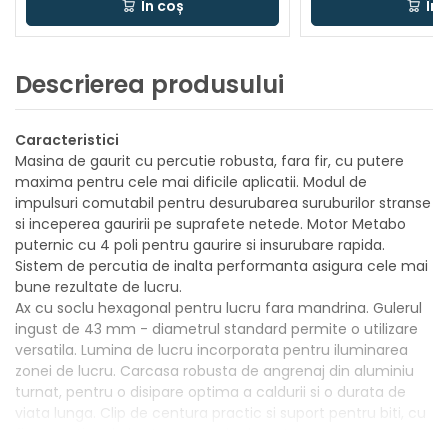
În coș
În 
Descrierea produsului
Caracteristici
Masina de gaurit cu percutie robusta, fara fir, cu putere
maxima pentru cele mai dificile aplicatii. Modul de
impulsuri comutabil pentru desurubarea suruburilor stranse
si inceperea gauririi pe suprafete netede. Motor Metabo
puternic cu 4 poli pentru gaurire si insurubare rapida.
Sistem de percutia de inalta performanta asigura cele mai
bune rezultate de lucru.
Ax cu soclu hexagonal pentru lucru fara mandrina. Gulerul
ingust de 43 mm - diametrul standard permite o utilizare
versatila. Lumina de lucru incorporata pentru iluminarea
zonei de lucru. Carcasa robusta de angrenaj din aluminiu
turnat, pentru o disipare optima a caldurii si o durata de
viata lunga. Clip de centura practic si suport pentru biti, cu
fixare optionala la stanga sau la dreapta.