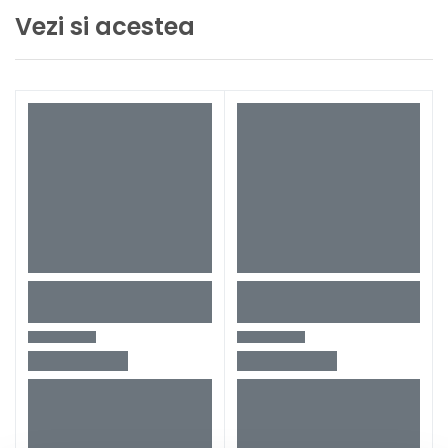
Lumina Led integrat
Da
Vezi si acestea
Configuratie produs
2 x 4 Ah acumulatori +
incarcator
Ambalaj
In MetaBOX
Greutate
2,5 kg
Tip masina de insurubat
SB18LTXIMPULS