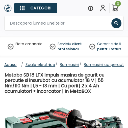
0
CATEGORII
Sear
Plata amanata
Serviciu clienti
Garantie de 60 zil
profesional
pentru returnare
Acasa
Scule electrice
Bormasini
Bormasini cu percutie
Metabo SB 18 LTX Impuls masina de gaurit cu
percutie si insurubat cu acumulator 18 V | 55
Nm/110 Nm | 1,5 - 13 mm | Cu perii | 2 x 4 Ah
acumulatori + incarcator | In MetaBOX