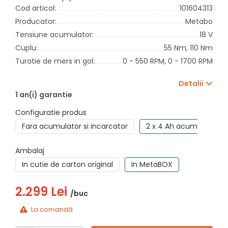
Cod articol:
101604313
Producator:
Metabo
Tensiune acumulator:
18 V
Cuplu:
55 Nm,
110 Nm
Turatie de mers in gol:
0 - 550 RPM,
0 - 1700 RPM
Detalii
1 an(i) garantie
Configuratie produs
Fara acumulator si incarcator
2 x 4 Ah acumulatori +
Ambalaj
In cutie de carton original
In MetaBOX
2.299 Lei
/buc
La comandă