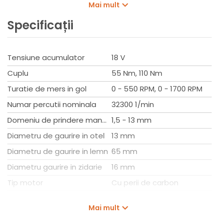
Cu metaBOX, o solutie inteligenta pentru transport si
Mai mult
depozitare.
Specificații
Multe marci, un singur sistem de acumulatori: Acest produs
poate fi combinat cu toate pachetele de acumulatori de
18V si incarcatoare ale marcilor CAS: www.cordless-
alliance-systems.com.
Tensiune acumulator
18 V
Cuplu
55 Nm, 110 Nm
Turatie de mers in gol
0 - 550 RPM, 0 - 1700 RPM
Numar percutii nominala
32300 1/min
Domeniu de prindere mandrina
1,5 - 13 mm
Diametru de gaurire in otel
13 mm
Diametru de gaurire in lemn
65 mm
Diametru gaurire in zidarie
16 mm
Tip motor
Cu perii de carbon
Tip acumulator
Li-HD 18V, Li-HDX 18V, Li-
Mai mult
Power 18V