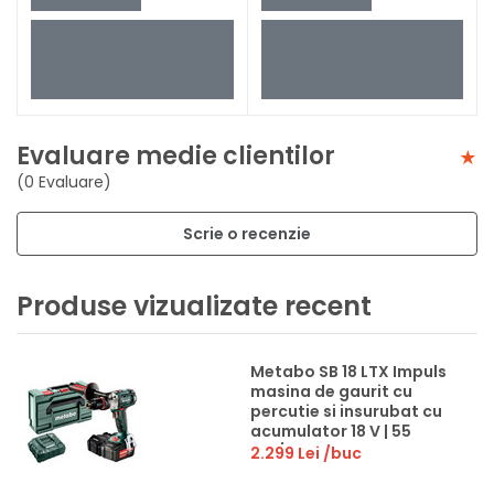
Evaluare medie clientilor
(0 Evaluare)
Scrie o recenzie
Produse vizualizate recent
Metabo SB 18 LTX Impuls
masina de gaurit cu
percutie si insurubat cu
acumulator 18 V | 55
Nm/110 Nm | 1,5 - 13 mm |
2.299 Lei
/buc
Cu perii | 2 x 4 Ah
acumulatori +