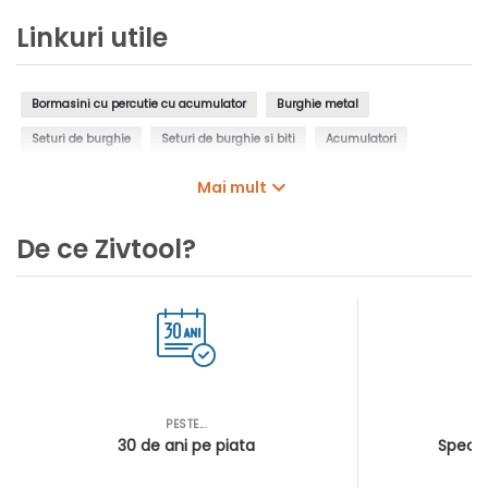
incarcator | In MetaBOX
Linkuri utile
Bormasini cu percutie cu acumulator
Burghie metal
Seturi de burghie
Seturi de burghie si biti
Acumulatori
Incarcatoare acumulatori pentru scule electrice
Mai mult
Seturi de acumulatori si incarcatoare
De ce Zivtool?
PESTE...
AS
30 de ani pe piata
Special