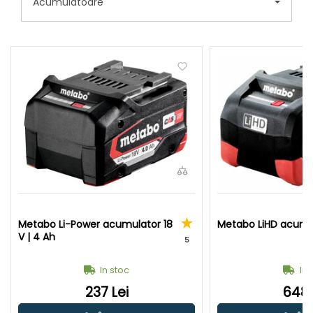
Acumulatoare
Metabo Li-Power acumulator 18
Metabo LiHD acumul
V | 4 Ah
5
In stoc
In 
237 Lei
648 