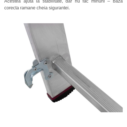
Acestea ajuta la stabilitate, dar nu fac minuni – baza
corecta ramane cheia sigurantei.