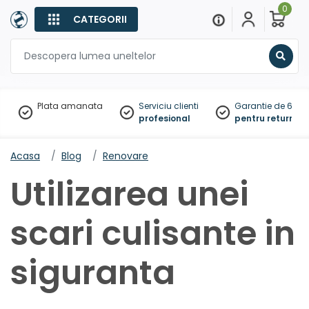
0
CATEGORII
Sear
Plata amanata
Serviciu clienti
Garantie de 60 zil
profesional
pentru returnare
Acasa
Blog
Renovare
Utilizarea unei
scari culisante in
siguranta