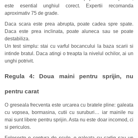
este esential unghiul corect. Expertii recomanda
aproximativ 75 de grade.
Daca scara este prea abrupta, poate cadea spre spate.
Daca este prea inclinata, poate aluneca sau se poate
destabiliza.
Un test simplu: stai cu varful bocancului la baza scarii si
intinde bratul. Daca atingi o treapta la nivelul ochilor, ai un
unghi potrivit.
Regula 4: Doua maini pentru sprijin, nu
pentru carat
O greseala frecventa este urcarea cu bratele pline: galeata
cu vopsea, bormasina, cutii cu suruburi… iar mainile nu
mai sunt libere pentru sprijin. Asta nu este doar incomod, ci
si periculos.
Foloseste o centura de scule, o galeata cu carlig sau un