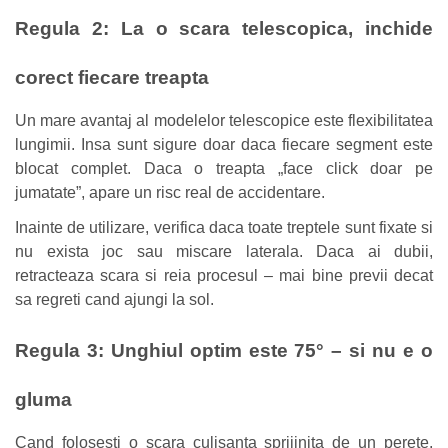
Regula 2: La o scara telescopica, inchide
corect fiecare treapta
Un mare avantaj al modelelor telescopice este flexibilitatea
lungimii. Insa sunt sigure doar daca fiecare segment este
blocat complet. Daca o treapta „face click doar pe
jumatate”, apare un risc real de accidentare.
Inainte de utilizare, verifica daca toate treptele sunt fixate si
nu exista joc sau miscare laterala. Daca ai dubii,
retracteaza scara si reia procesul – mai bine previi decat
sa regreti cand ajungi la sol.
Regula 3: Unghiul optim este 75° – si nu e o
gluma
Cand folosesti o scara culisanta sprijinita de un perete,