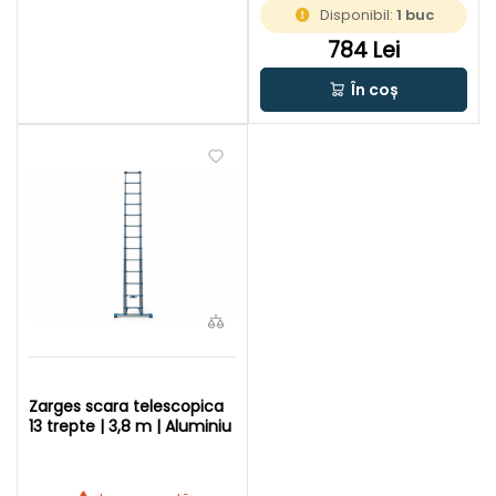
Disponibil:
1 buc
784 Lei
În coș
Zarges scara telescopica
13 trepte | 3,8 m | Aluminiu