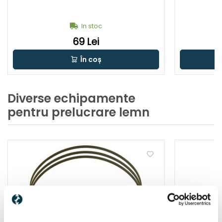
In stoc
69 Lei
În coș
Diverse echipamente
pentru prelucrare lemn