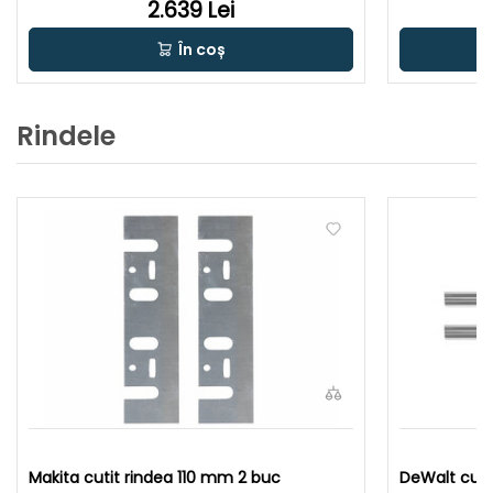
2.639 Lei
În coș
Rindele
Makita cutit rindea 110 mm 2 buc
DeWalt cuti