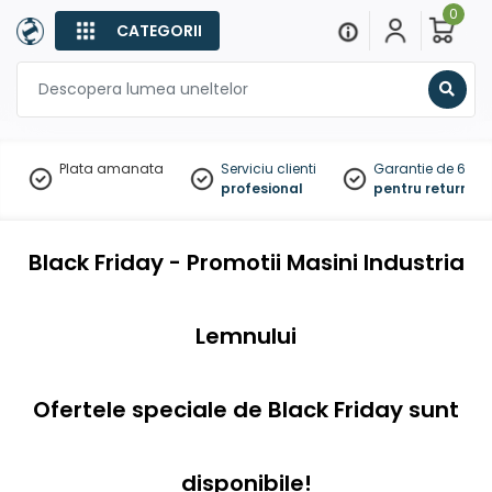
0
CATEGORII
Sear
Plata amanata
Serviciu clienti
Garantie de 60 zil
profesional
pentru returnare
Black Friday - Promotii Masini Industria
Lemnului
Ofertele speciale de Black Friday sunt
disponibile!