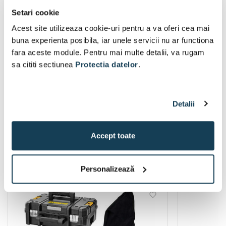
Setari cookie
Acest site utilizeaza cookie-uri pentru a va oferi cea mai
buna experienta posibila, iar unele servicii nu ar functiona
Gude 1425 x 0,65 x 10 mm | 6 db/inch | pa
Holzstar SAA
fara aceste module. Pentru mai multe detalii, va rugam
nza fierastrau cu banda pentru lemn
2200 W | 40
sa cititi sectiunea
Protectia datelor
.
Disponibil:
5 buc
67 Lei
Detalii
În coș
Accept toate
Freze dibluri lemn
Personalizează