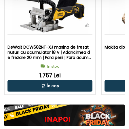
DeWalt DCW682NT-XJ masina de frezat
Makita diblu
nuturi cu acumulator 18 V | Adancimea d
e frezare 20 mm | Fara perii | Fara acumul
ator si incarcator | In cutie de carton origi
In stoc
nal
1.757 Lei
În coș