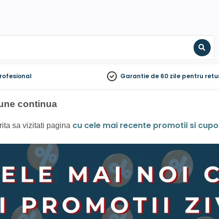
Sear
rofesional
Garantie de 60 zile
pentru retu
bune continua
cu cele mai recente promotii si cup
rita sa vizitati pagina