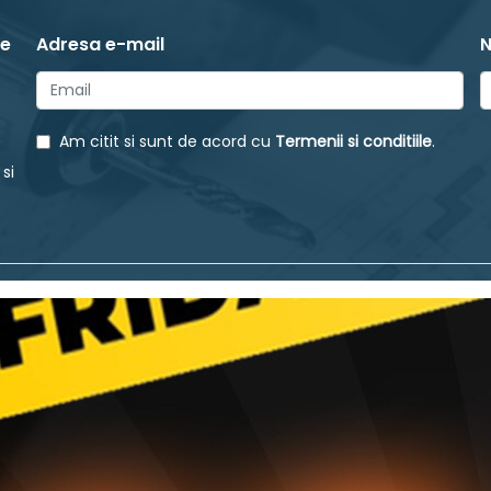
de
Adresa e-mail
N
Am citit si sunt de acord cu
Termenii si conditiile
.
 si