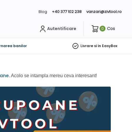
Blog
+40 377 102 238
vanzari@zivtool.ro
Autentificare
Cos
0
ch
rnarea banilor
Livrare si in EasyBox
oane
. Acolo se intampla mereu ceva interesant!