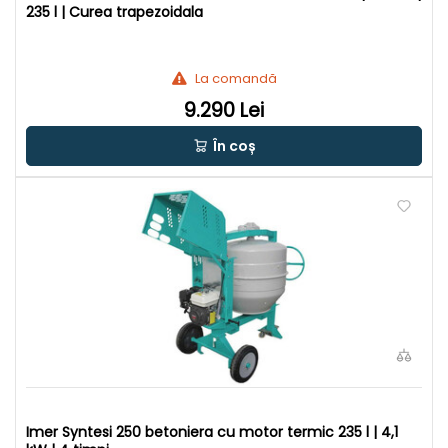
235 l | Curea trapezoidala
La comandă
9.290 Lei
În coș
Imer Syntesi 250 betoniera cu motor termic 235 l | 4,1