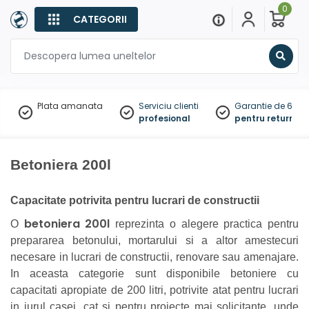
0
CATEGORII
Sear
Plata amanata
Serviciu clienti
Garantie de 60 zil
profesional
pentru returnare
Betoniera 200l
Capacitate potrivita pentru lucrari de constructii
betoniera 200l
O
reprezinta o alegere practica pentru
prepararea betonului, mortarului si a altor amestecuri
necesare in lucrari de constructii, renovare sau amenajare.
In aceasta categorie sunt disponibile betoniere cu
capacitati apropiate de 200 litri, potrivite atat pentru lucrari
in jurul casei, cat si pentru proiecte mai solicitante, unde