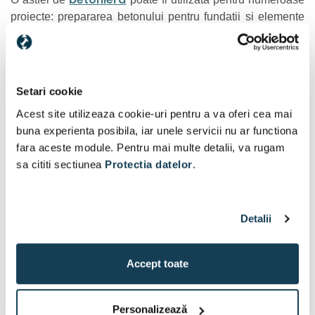
proiecte: prepararea betonului pentru fundatii si elemente
de constructie, amestecarea mortarului pentru zidarie,
realizarea sapelor sau diferite lucrari de renovare si
amenajare.
Setari cookie
Fata de amestecarea manuala, utilizarea unei betoniere
permite pregatirea mai eficienta si mai uniforma a
Acest site utilizeaza cookie-uri pentru a va oferi cea mai
materialului. Acest lucru devine deosebit de important in
buna experienta posibila, iar unele servicii nu ar functiona
cazul lucrarilor unde sunt necesare mai multe sarje
fara aceste module. Pentru mai multe detalii, va rugam
consecutive.
sa cititi sectiunea
Protectia datelor
.
Cum se alege o betoniera de aproximativ 200
Detalii
litri?
Capacitatea cuvei este un criteriu important, dar nu trebuie
Accept toate
betoniera 200l
analizata separat. Pentru alegerea unei
potrivite merita luate in calcul si puterea motorului, modul
Personalizează
de transmisie, constructia cadrului si usurinta cu care