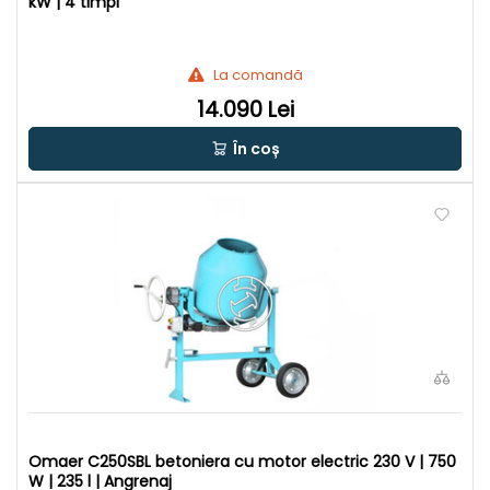
kW | 4 timpi
La comandă
14.090 Lei
În coș
Omaer C250SBL betoniera cu motor electric 230 V | 750
W | 235 l | Angrenaj