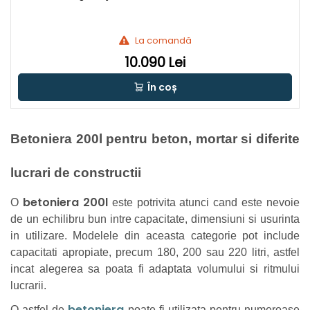
La comandă
10.090 Lei
În coș
Betoniera 200l pentru beton, mortar si diferite
lucrari de constructii
betoniera 200l
O
este potrivita atunci cand este nevoie
de un echilibru bun intre capacitate, dimensiuni si usurinta
in utilizare. Modelele din aceasta categorie pot include
capacitati apropiate, precum 180, 200 sau 220 litri, astfel
incat alegerea sa poata fi adaptata volumului si ritmului
lucrarii.
betoniera
O astfel de
poate fi utilizata pentru numeroase