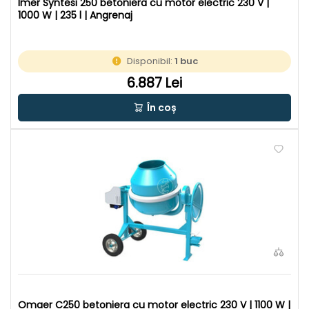
Imer Syntesi 250 betoniera cu motor electric 230 V |
1000 W | 235 l | Angrenaj
Disponibil:
1 buc
6.887 Lei
În coș
Omaer C250 betoniera cu motor electric 230 V | 1100 W |