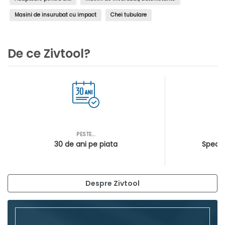
Masini de insurubat cu impact
Chei tubulare
De ce Zivtool?
PESTE...
AS
30 de ani pe piata
Special
Despre Zivtool