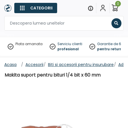
0
CATEGORII
Sear
Plata amanata
Serviciu clienti
Garantie de 60 zil
profesional
pentru returnare
Acasa
Accesorii
Biti si accesorii pentru insurubare
Adap
Makita suport pentru bituri 1/4 bit x 60 mm