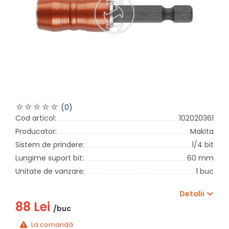
(0)
Cod articol:
102020361
Producator:
Makita
Sistem de prindere:
1/4 bit
Lungime suport bit:
60 mm
Unitate de vanzare:
1 buc
Detalii
88 Lei
/buc
La comandă