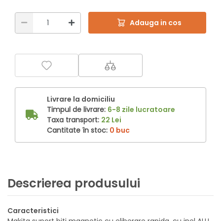
Adauga in cos
Livrare la domiciliu
Timpul de livrare:
6-8 zile lucratoare
Taxa transport:
22 Lei
Cantitate în stoc:
0 buc
Descrierea produsului
Caracteristici
Makita suport biti magnetic cu eliberare rapida, cu inel ALU,