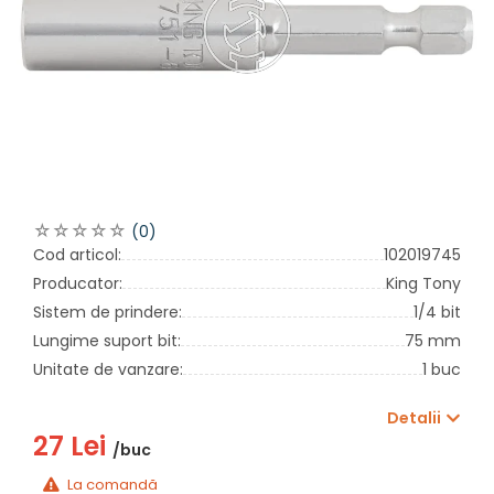
(0)
Cod articol:
102019745
Producator:
King Tony
Sistem de prindere:
1/4 bit
Lungime suport bit:
75 mm
Unitate de vanzare:
1 buc
Detalii
27 Lei
/buc
La comandă