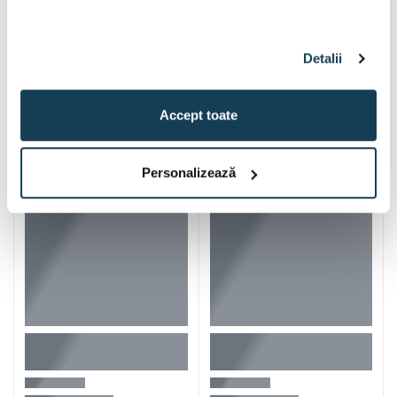
Detalii
Iti mai recomandam si
Accept toate
Personalizează