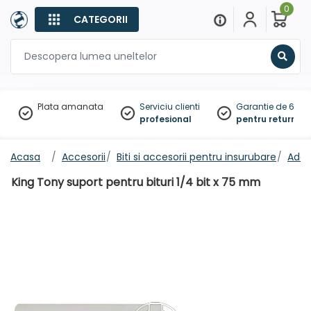
0
CATEGORII
Sear
Plata amanata
Serviciu clienti
Garantie de 60 zil
profesional
pentru returnare
Acasa
Accesorii
Biti si accesorii pentru insurubare
Adap
King Tony suport pentru bituri 1/4 bit x 75 mm