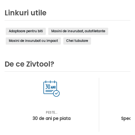
Linkuri utile
Adaptoare pentru biti
Masini de insurubat, autofiletante
Masini de insurubat cu impact
Chei tubulare
De ce Zivtool?
PESTE...
AS
30 de ani pe piata
Special