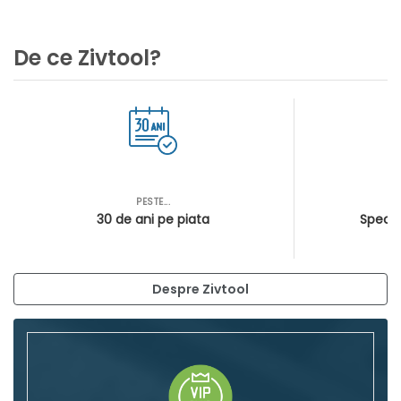
De ce Zivtool?
PESTE...
AS
30 de ani pe piata
Special
Despre Zivtool