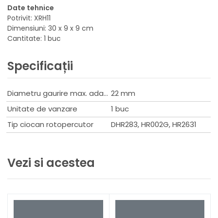
Date tehnice
Potrivit: XRH11
Dimensiuni: 30 x 9 x 9 cm
Cantitate: 1 buc
Specificații
Diametru gaurire max. adaptor aspirator
22 mm
Unitate de vanzare
1 buc
Tip ciocan rotopercutor
DHR283, HR002G, HR2631
Vezi si acestea