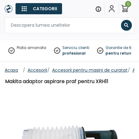
0
CATEGORII
Sear
Plata amanata
Serviciu clienti
Garantie de 60 zil
profesional
pentru returnare
Acasa
Accesorii
Accesorii pentru masini de curatat
Ad
Makita adaptor aspirare praf pentru XRH11