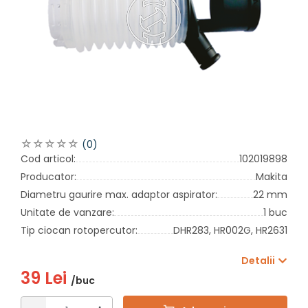
(0)
Cod articol:
102019898
Producator:
Makita
Diametru gaurire max. adaptor aspirator:
22 mm
Unitate de vanzare:
1 buc
Tip ciocan rotopercutor:
DHR283,
HR002G,
HR2631
Detalii
39 Lei
/buc