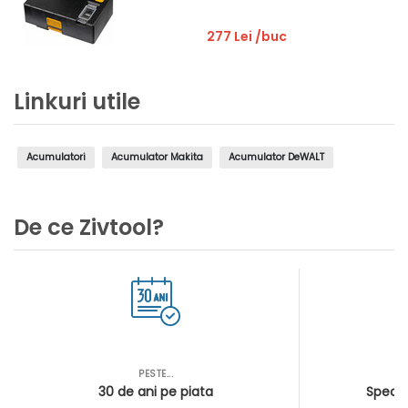
277 Lei
/buc
Linkuri utile
Acumulatori
Acumulator Makita
Acumulator DeWALT
De ce Zivtool?
PESTE...
AS
30 de ani pe piata
Special