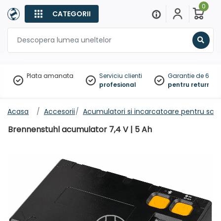
0
CATEGORII
Sear
Plata amanata
Serviciu clienti
Garantie de 60 zil
profesional
pentru returnare
Acasa
Accesorii
Acumulatori si incarcatoare pentru scul
Brennenstuhl acumulator 7,4 V | 5 Ah