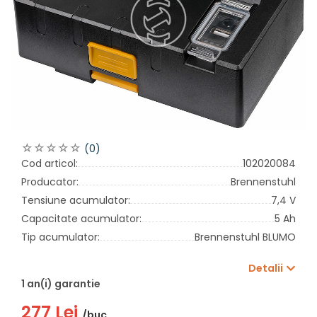
(0)
Cod articol:
102020084
Producator:
Brennenstuhl
Tensiune acumulator:
7,4 V
Capacitate acumulator:
5 Ah
Tip acumulator:
Brennenstuhl BLUMO
Detalii
1 an(i) garantie
277 Lei
/buc