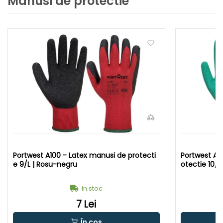
Manusi de protectie
Portwest A100 - Latex manusi de protecti
Portwest A15
e 9/L | Rosu-negru
otectie 10/
In stoc
7 Lei
În coș