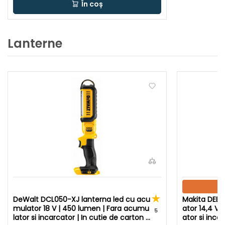
În coș
Lanterne
DeWalt DCL050-XJ lanterna led cu acu
Makita DEBD
mulator 18 V | 450 lumen | Fara acumu
ator 14,4 V/
5
lator si incarcator | In cutie de carton o
ator si incar