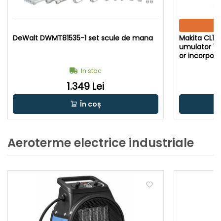
DeWalt DWMT81535-1 set scule de mana
Makita CL11
umulator 12 
or incorpora
In stoc
1.349 Lei
În coș
Aeroterme electrice industriale