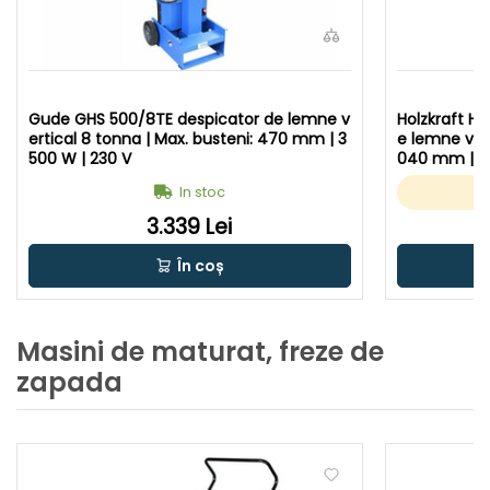
Gude GHS 500/8TE despicator de lemne v
Holzkraft HS
ertical 8 tonna | Max. busteni: 470 mm | 3
e lemne vert
500 W | 230 V
040 mm | 3
In stoc
3.339 Lei
În coș
Masini de maturat, freze de
zapada