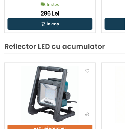
riginal
nal
In stoc
296 Lei
În coș
Reflector LED cu acumulator
-70 Lei voucher