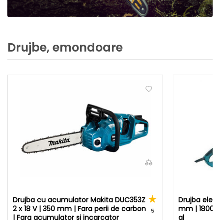
Drujbe, emondoare
Drujba cu acumulator Makita DUC353Z
Drujba elec
2 x 18 V | 350 mm | Fara perii de carbon
mm | 1800 W 
5
| Fara acumulator si incarcator
al