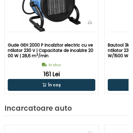
Gude GEH 2000 P incalzitor electric cu ve
Bautool 3kW/
ntilator 230 V | Capacitate de incalzire 20
ntilator 230
3
00 W | 28,6 m
/min
W/1500 W/3
In stoc
161 Lei
În coș
Incarcatoare auto