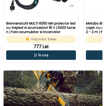
Brennenstuhl MULTI 6050 MH proiector led
Metabo BSA 1
cu trepied si acumulatori 18 V | 6200 lume
copic cu acu
n | Fara acumulator si incarcator
2 - 2 m | Fa
n cutie de c
Disponibil:
2 buc
777 Lei
În coș