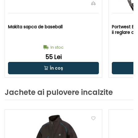
Makita sapca de baseball
Portwest Ex
ii reglare cu
In stoc
55 Lei
În coș
Jachete ai pulovere incalzite