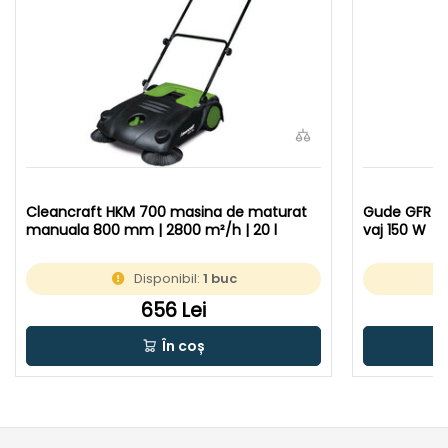
Cleancraft HKM 700 masina de maturat
Gude GFR 15
manuala 800 mm | 2800 m²/h | 20 l
vaj 150 W
Disponibil:
1 buc
656 Lei
În coș