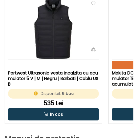
Portwest Ultrasonic vesta incalzita cu acu
Makita DCV2
mulator 5 V | M | Negru | Barbati | Cablu US
mulator 18 V 
B
acumulator 
Disponibil:
5 buc
535 Lei
În coș