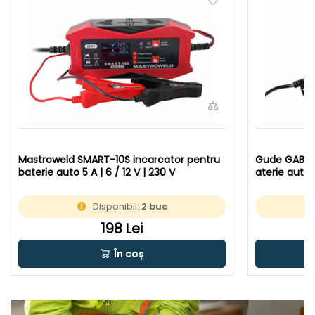
Mastroweld SMART-10S incarcator pentru
Gude GAB 12
baterie auto 5 A | 6 / 12 V | 230 V
aterie auto 4
Disponibil:
2 buc
198 Lei
În coș