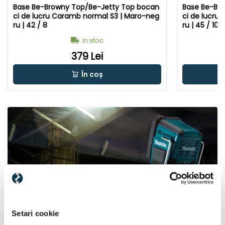
Base Be-Browny Top/Be-Jetty Top bocan
Base Be-Br
ci de lucru Caramb normal S3 | Maro-neg
ci de lucru
ru | 42 / 8
ru | 45 / 10.5
In stoc
379 Lei
În coș
Setari cookie