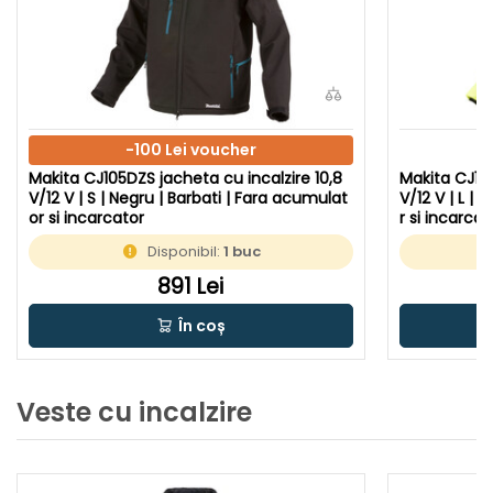
-100 Lei voucher
Makita CJ105DZS jacheta cu incalzire 10,8
Makita CJ106
V/12 V | S | Negru | Barbati | Fara acumulat
V/12 V | L |
or si incarcator
r si incarcat
Disponibil:
1 buc
891 Lei
În coș
Veste cu incalzire