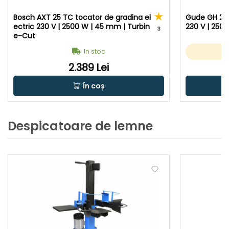
Bosch AXT 25 TC tocator de gradina el
Gude GH 250
ectric 230 V | 2500 W | 45 mm | Turbin
230 V | 2500
3
e-Cut
In stoc
2.389 Lei
În coș
Despicatoare de lemne