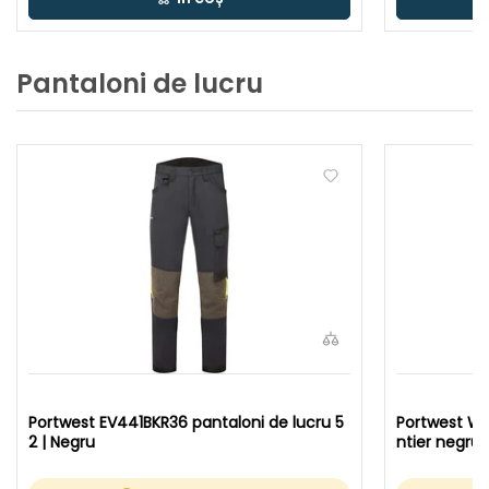
Pantaloni de lucru
Portwest EV441BKR36 pantaloni de lucru 5
Portwest WX
2 | Negru
ntier negru,