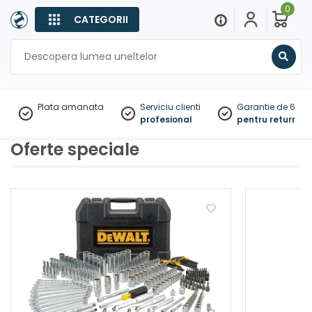
0
CATEGORII
Sear
Plata amanata
Serviciu clienti
Garantie de 60 zil
profesional
pentru returnare
Oferte speciale