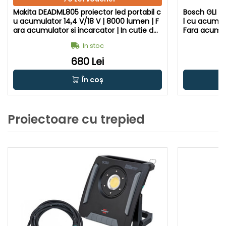
Makita DEADML805 proiector led portabil c
Bosch GLI 18
u acumulator 14,4 V/18 V | 8000 lumen | F
l cu acumula
ara acumulator si incarcator | In cutie de
Fara acumula
carton original
carton origi
In stoc
680 Lei
În coș
Proiectoare cu trepied