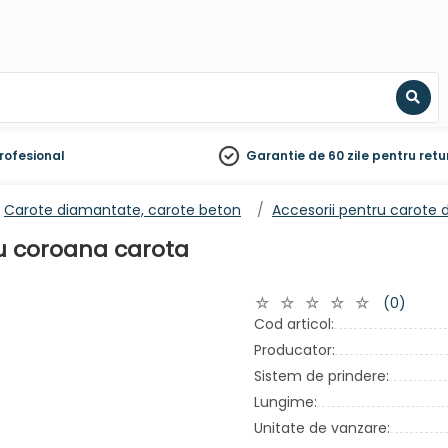
Sear
rofesional
Garantie de 60 zile
pentru retu
Carote diamantate, carote beton
Accesorii pentru carote 
ru coroana carota
(0)
Cod articol:
Producator:
Sistem de prindere:
Lungime:
Unitate de vanzare: