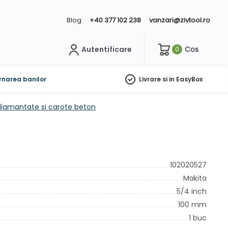
Blog
+40 377 102 238
vanzari@zivtool.ro
Autentificare
Cos
0
ch
rnarea banilor
Livrare si in EasyBox
diamantate si carote beton
102020527
Makita
5/4 inch
100 mm
1 buc