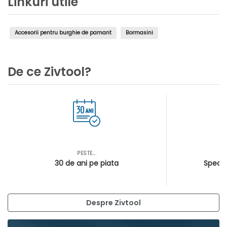
Linkuri utile
Accesorii pentru burghie de pamant
Bormasini
De ce Zivtool?
PESTE...
AS
30 de ani pe piata
Special
Despre Zivtool