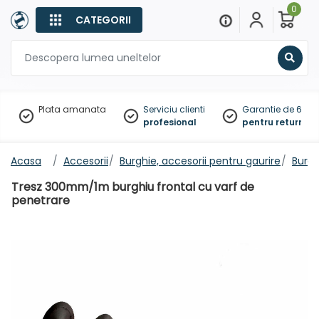
0
CATEGORII
Sear
Plata amanata
Serviciu clienti
Garantie de 60 zil
profesional
pentru returnare
Acasa
Accesorii
Burghie, accesorii pentru gaurire
Burgh
Tresz 300mm/1m burghiu frontal cu varf de
penetrare