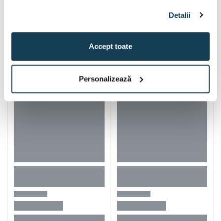
Detalii
Iti mai recomandam si
Accept toate
Personalizează